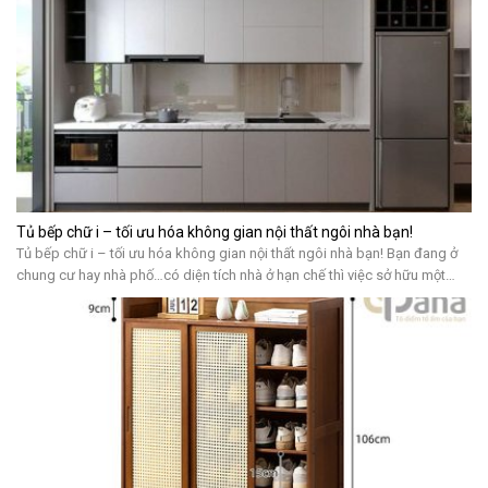
Tủ bếp chữ i – tối ưu hóa không gian nội thất ngôi nhà bạn!
Tủ bếp chữ i – tối ưu hóa không gian nội thất ngôi nhà bạn! Bạn đang ở
chung cư hay nhà phố…có diện tích nhà ở hạn chế thì việc sở hữu một
không gian bếp hình chữ i là một điều lí tưởng. Bởi nó sẽ giúp bạn tiết
kiệm không gian nhưng […]