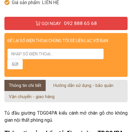
Giá sản phẩm:
LIÊN HỆ
092 888 65 68
GỌI NGAY
ĐỂ LẠI SỐ ĐIỆN THOẠI CHÚNG TÔI SẼ LIÊN LẠC VỚI BẠN
Thông tin chi tiết
Hướng dẫn sử dụng - bảo quản
Vận chuyển - giao hàng
Tủ đầu giường TDG04PA kiểu cánh mở chân gỗ cho không
gian nội thất phòng ngủ.