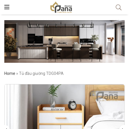
Home
»
Tủ đầu giường TDG04PA