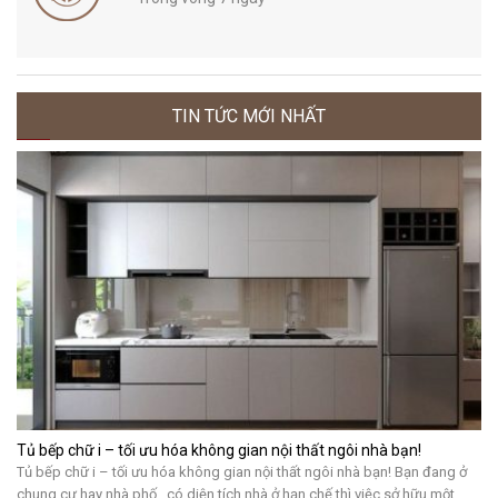
TIN TỨC MỚI NHẤT
Tủ bếp chữ i – tối ưu hóa không gian nội thất ngôi nhà bạn!
Tủ bếp chữ i – tối ưu hóa không gian nội thất ngôi nhà bạn! Bạn đang ở
chung cư hay nhà phố…có diện tích nhà ở hạn chế thì việc sở hữu một