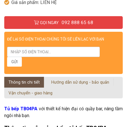
Giá sản phẩm:
LIÊN HỆ
092 888 65 68
GỌI NGAY
ĐỂ LẠI SỐ ĐIỆN THOẠI CHÚNG TÔI SẼ LIÊN LẠC VỚI BẠN
Thông tin chi tiết
Hướng dẫn sử dụng - bảo quản
Vận chuyển - giao hàng
Tủ bếp
TB04PA
với thiết kế hiện đại có quầy bar, nâng tầm
ngôi nhà bạn.