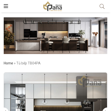
Home
»
Tủ bếp TB04PA