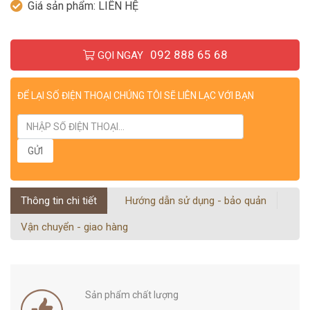
Giá sản phẩm:
LIÊN HỆ
092 888 65 68
GỌI NGAY
ĐỂ LẠI SỐ ĐIỆN THOẠI CHÚNG TÔI SẼ LIÊN LẠC VỚI BẠN
Thông tin chi tiết
Hướng dẫn sử dụng - bảo quản
Vận chuyển - giao hàng
Sản phẩm chất lượng