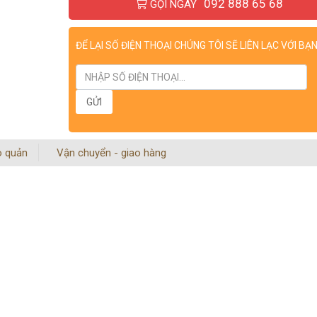
092 888 65 68
GỌI NGAY
ĐỂ LẠI SỐ ĐIỆN THOẠI CHÚNG TÔI SẼ LIÊN LẠC VỚI BẠ
o quản
Vận chuyển - giao hàng