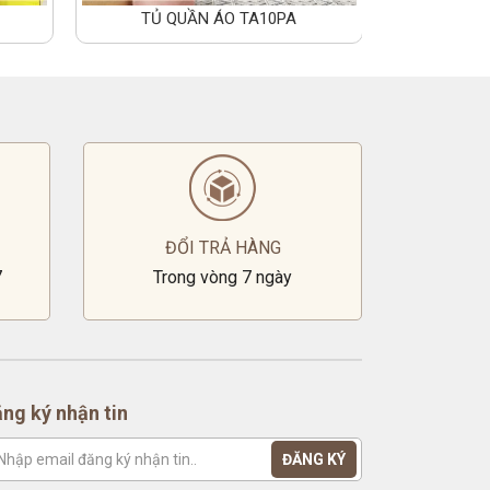
TỦ QUẦN ÁO TA10PA
TỦ Q
ĐỔI TRẢ HÀNG
7
Trong vòng 7 ngày
ng ký nhận tin