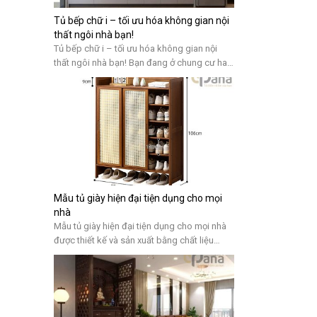
Tủ bếp chữ i – tối ưu hóa không gian nội
thất ngôi nhà bạn!
Tủ bếp chữ i – tối ưu hóa không gian nội
thất ngôi nhà bạn! Bạn đang ở chung cư hay
nhà phố…có diện tích nhà ở hạn chế thì việc
sở hữu một không gian bếp hình chữ i là một
điều lí tưởng. Bởi nó sẽ giúp bạn tiết kiệm
không gian nhưng […]
Mẫu tủ giày hiện đại tiện dụng cho mọi
nhà
Mẫu tủ giày hiện đại tiện dụng cho mọi nhà
được thiết kế và sản xuất bằng chất liệu
MDF cao cấp phủ Melamine với nhiều kiểu
dáng đẹp, bắt kịp xu hướng, mang tính tiện
lợi cao cho quý khách hàng sử dụng 5 lợi ích
mà mẫu tủ giày hiện đại mang lại […]