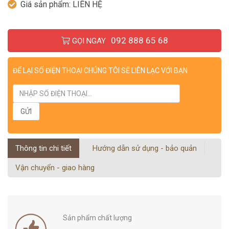
Giá sản phẩm:
LIÊN HỆ
092 888 65 68
GỌI NGAY
ĐỂ LẠI SỐ ĐIỆN THOẠI CHÚNG TÔI SẼ LIÊN LẠC VỚI BẠN
Thông tin chi tiết
Hướng dẫn sử dụng - bảo quản
Vận chuyển - giao hàng
Sản phẩm chất lượng