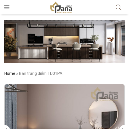
Home
»
Bàn trang điểm TD01PA